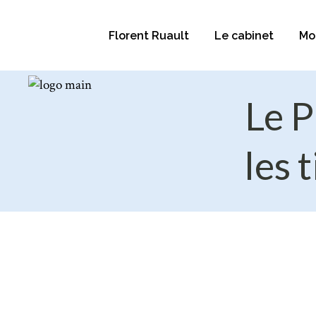
Florent Ruault
Le cabinet
Mo
Le P
Florent Ruault
Nous contacter
Les compétences
Les locaux
les 
Les honoraires
Mentions légales
Politique de cookies