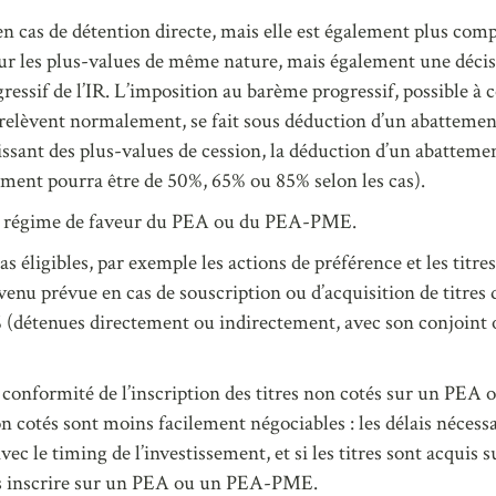
n cas de détention directe, mais elle est également plus comp
 les plus-values de même nature, mais également une décision 
ressif de l’IR. L’imposition au barème progressif, possible à
n relèvent normalement, se fait sous déduction d’un abatteme
gissant des plus-values de cession, la déduction d’un abattemen
ement pourra être de 50%, 65% ou 85% selon les cas).
e du régime de faveur du PEA ou du PEA-PME.
s éligibles, par exemple les actions de préférence et les titr
evenu prévue en cas de souscription ou d’acquisition de titres
5% (détenues directement ou indirectement, avec son conjoint o
 la conformité de l’inscription des titres non cotés sur un 
n cotés sont moins facilement négociables : les délais nécessa
c le timing de l’investissement, et si les titres sont acquis s
 les inscrire sur un PEA ou un PEA-PME.