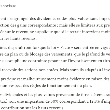
s sociaux
 d’engranger des dividendes et des plus-values sans imposit
ction des gains correspondante ; mais elle se limitera aux prél
t sur le revenu ne s’applique que si le retrait intervient moins
r les hauts revenus.
aines disparaîtront lorsque la loi « Pacte » sera entrée en vigu
ure du plan ou de blocage des versements, que le plafond de
ur a assoupli une contrainte pesant sur l’investissement en ti
evoir des actions non cotées. Mais sont-ils adaptés à l’inve
, la pratique est malheureusement moins évidente en raison des 
e non-respect des règles de fonctionnement du plan.
es dividendes et les plus-values provenant de titres détenus s
 tax), soit une imposition de 30% correspondant à 12,8% d’im
 contribution sur les hauts revenus.