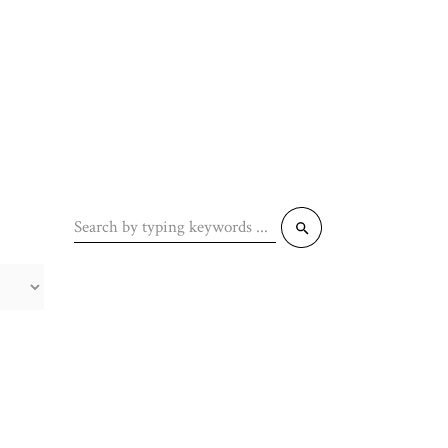
Search
for: