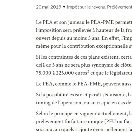
20 mai 2019
Impôt sur le revenu
,
Prélèvement
Le PEA et son jumeau le PEA-PME permettent
l’imposition sera prélevée à hauteur de la fra
ouvert depuis au moins 5 ans. En effet, l’impô
même pour la contribution exceptionnelle su
Si les contraintes de ces plans existent, cert
delà de 5 ans ne sera plus synonyme de clôt
2
75.000 à 225.000 euros
et que le législate
Le PEA, comme le PEA-PME, peuvent aussi rec
Si la possibilité existe et paraît séduisante
timing de l’opération, ou au risque en cas d
Selon le principe en vigueur actuellement, l
prélèvement forfaitaire unique (PFU ou flat
sociaux, auxquels s’ajoute éventuellement la